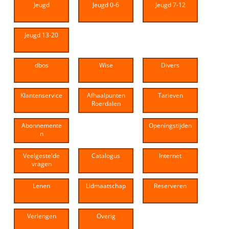
Jeugd
Jeugd 0-6
Jeugd 7-12
Jeugd 13-20
dbos
Wise
Divers
Klantenservice
Afhaalpunten
Tarieven
Roerdalen
Abonnemente
Openingstijden
n
Veelgestelde
Catalogus
Internet
vragen
Lenen
Lidmaatschap
Reserveren
Verlengen
Overig