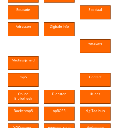
Educatie
Speciaal
Adressen
Digitale info
vacature
Mediawijsheid
top5
Contact
Online
Diensten
Ik lees
Bibliotheek
Boekentop5
opROER
digiTaalhuis
YOOtheme -
topmenu right
Verborgen