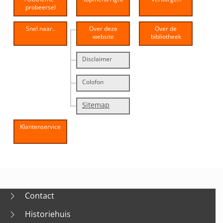
probeersel
Snel naar..
Over deze
Over de
website
bibliotheek
Disclaimer
Colofon
Sitemap
Klantenservice
Contact
Historiehuis