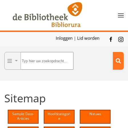
Skip to main content
Inloggen
|
Lid worden
Sitemap
Sample Data-
Hoofdcategori
Nieuws
Articles
e