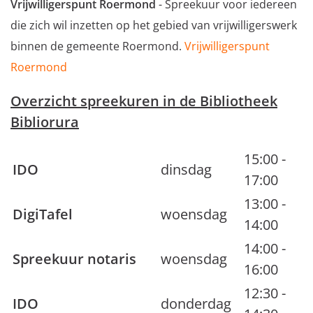
Vrijwilligerspunt Roermond
- Spreekuur voor iedereen
die zich wil inzetten op het gebied van vrijwilligerswerk
binnen de gemeente Roermond.
Vrijwilligerspunt
Roermond
Overzicht spreekuren in de Bibliotheek
Bibliorura
15:00 -
IDO
dinsdag
17:00
13:00 -
DigiTafel
woensdag
14:00
14:00 -
Spreekuur notaris
woensdag
16:00
12:30 -
IDO
donderdag