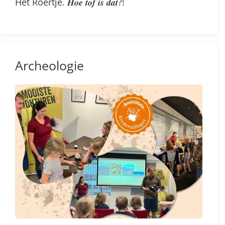
Het Roertje. 𝑯𝒐𝒆 𝒕𝒐𝒇 𝒊𝒔 𝒅𝒂𝒕?!
Archeologie