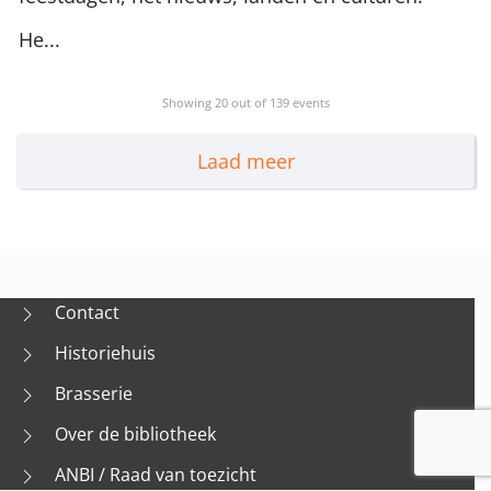
He...
Showing
20
out of 139 events
Laad meer
Contact
Historiehuis
Brasserie
Over de bibliotheek
ANBI / Raad van toezicht