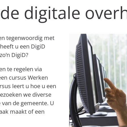
e digitale over
ten tegenwoordig met
heeft u een DigiD
zo’n DigiD?
en te regelen via
a een cursus Werken
rsus leert u hoe u een
 bezoeken we diverse
e van de gemeente. U
raak maakt of een