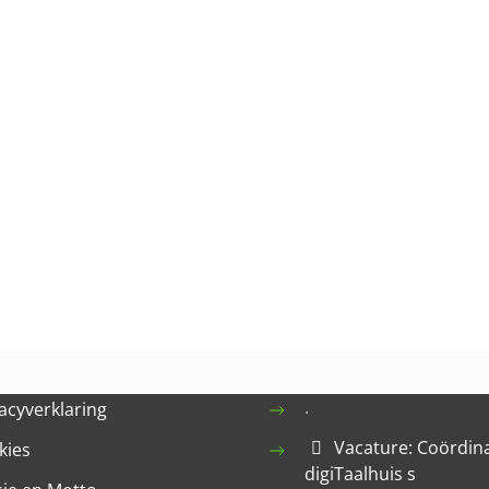
.
acyverklaring
Vacature: Coördin
kies
digiTaalhuis s