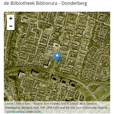
de Bilbiotheek Bibliorura - Donderberg
+
−
Leaflet
| Tiles © Esri -- Source: Esri, i-cubed, USDA, USGS, AEX, GeoEye,
Getmapping, Aerogrid, IGN, IGP, UPR-EGP, and the GIS User Community. Data by
OpenStreetMap
, under
ODbL
.