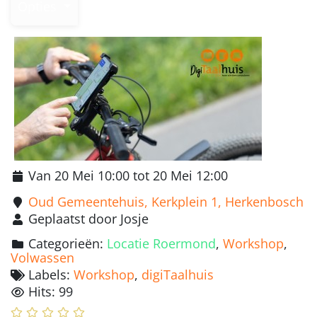
Opties
Van 20 Mei 10:00 tot 20 Mei 12:00
Oud Gemeentehuis, Kerkplein 1, Herkenbosch
Geplaatst door Josje
Categorieën:
Locatie Roermond
,
Workshop
,
Volwassen
Labels:
Workshop
,
digiTaalhuis
Hits: 99