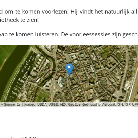
 om te komen voorlezen. Hij vindt het natuurlijk alle
iotheek te zien!
Aap te komen luisteren. De voorleessessies zijn geschi
ri -- Source: Esri, i-cubed, USDA, USGS, AEX, GeoEye, Getmapping, Aerogrid, IGN, IGP, 