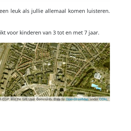
en leuk als jullie allemaal komen luisteren.
kt voor kinderen van 3 tot en met 7 jaar.
UPR-EGP, and the GIS User Community. Data by
OpenStreetMap
, under
ODbL
.