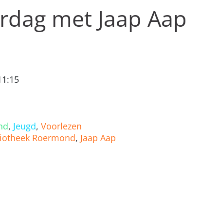
erdag met Jaap Aap
11:15
nd
,
Jeugd
,
Voorlezen
liotheek Roermond
,
Jaap Aap