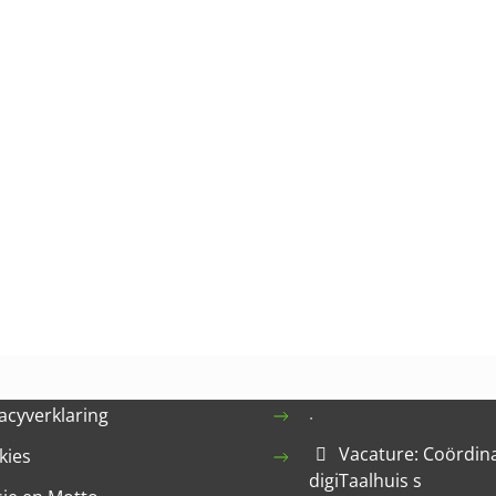
.
acyverklaring
Vacature: Coördin
kies
digiTaalhuis s