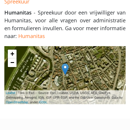
Spreekuur
Humanitas
- Spreekuur door een vrijwilliger van
Humanitas, voor alle vragen over administratie
en formulieren invullen. Ga voor meer informatie
naar:
Humanitas
+
−
Leaflet
| Tiles © Esri -- Source: Esri, i-cubed, USDA, USGS, AEX, GeoEye,
Getmapping, Aerogrid, IGN, IGP, UPR-EGP, and the GIS User Community. Data by
OpenStreetMap
, under
ODbL
.