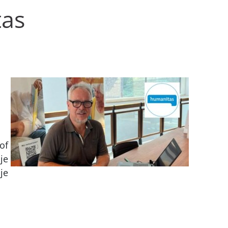
tas
of
je
je