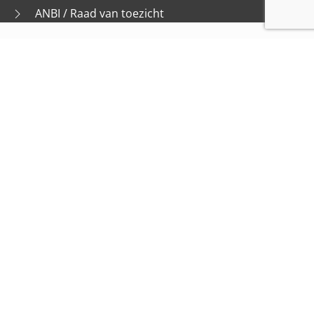
ANBI / Raad van toezicht
Privacyverklaring
Cookies
Missie en Motto
Deelname activiteiten
Jaarverslag
.
Vacature: Coördinator digiTaalhuis s
Disclaimer
Colofon