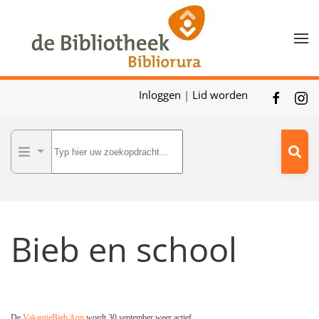
Skip to main content
Inloggen
|
Lid worden
Bieb en school
De
VakantieBieb App
wordt 30 september weer actief.