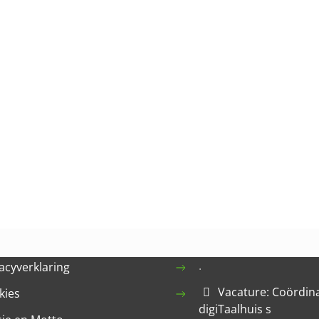
.
acyverklaring
Vacature: Coördin
kies
digiTaalhuis s