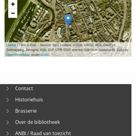
+
−
Leaflet
| Tiles © Esri -- Source: Esri, i-cubed, USDA, USGS, AEX, GeoEye,
Getmapping, Aerogrid, IGN, IGP, UPR-EGP, and the GIS User Community. Data by
OpenStreetMap
, under
ODbL
.
Contact
Historiehuis
Brasserie
Over de bibliotheek
ANBI / Raad van toezicht