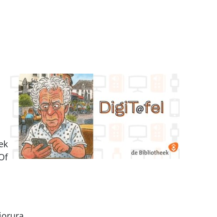
ek
Of
iorura.