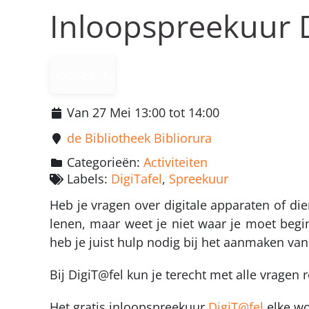
Inloopspreekuur D
Opties
Van 27 Mei 13:00 tot 14:00
de Bibliotheek Bibliorura
Categorieën:
Activiteiten
Labels:
DigiTafel
,
Spreekuur
Heb je vragen over digitale apparaten of di
lenen, maar weet je niet waar je moet begi
heb je juist hulp nodig bij het aanmaken va
Bij DigiT@fel kun je terecht met alle vragen 
Het gratis inloopspreekuur
DigiT@fel
elke wo