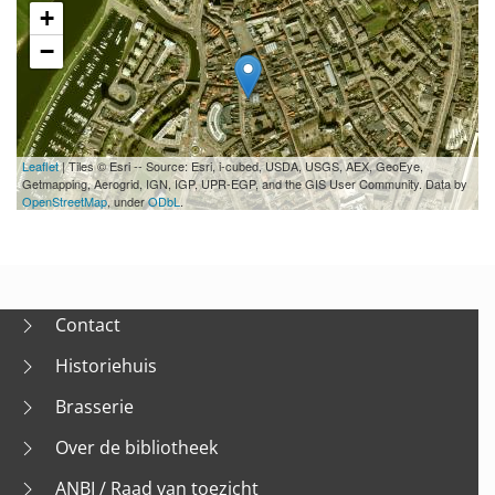
+
−
Leaflet
| Tiles © Esri -- Source: Esri, i-cubed, USDA, USGS, AEX, GeoEye,
Getmapping, Aerogrid, IGN, IGP, UPR-EGP, and the GIS User Community. Data by
OpenStreetMap
, under
ODbL
.
Contact
Historiehuis
Brasserie
Over de bibliotheek
ANBI / Raad van toezicht