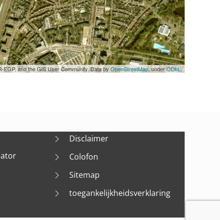
UPR-EGP, and the GIS User Community. Data by
OpenStreetMap
, under
ODbL
.
Disclaimer
nator
Colofon
Sitemap
toegankelijkheidsverklaring