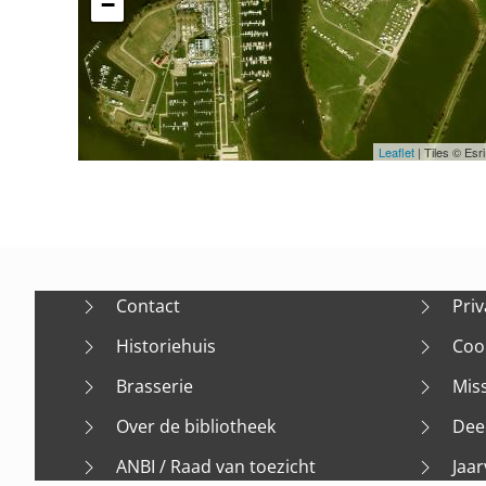
−
Leaflet
| Tiles © Es
Contact
Priv
Historiehuis
Coo
Brasserie
Mis
Over de bibliotheek
Dee
ANBI / Raad van toezicht
Jaar