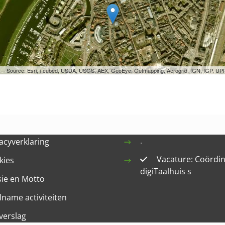
ri -- Source: Esri, i-cubed, USDA, USGS, AEX, GeoEye, Getmapping, Aerogrid, IGN, IGP, 
.
acyverklaring
Vacature: Coördi
kies
digiTaalhuis s
sie en Motto
lname activiteiten
verslag