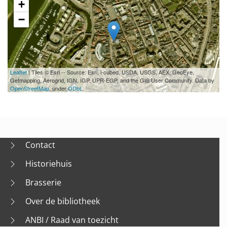
+
−
Leaflet
| Tiles © Esri -- Source: Esri, i-cubed, USDA, USGS, AEX, GeoEye,
Getmapping, Aerogrid, IGN, IGP, UPR-EGP, and the GIS User Community. Data by
OpenStreetMap
, under
ODbL
.
Contact
Historiehuis
Brasserie
Over de bibliotheek
ANBI / Raad van toezicht