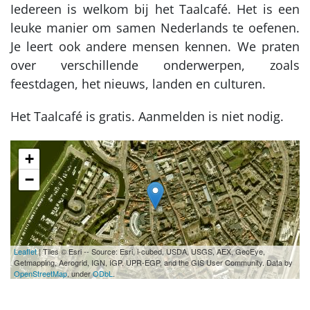
Iedereen is welkom bij het Taalcafé. Het is een
leuke manier om samen Nederlands te oefenen.
Je leert ook andere mensen kennen. We praten
over verschillende onderwerpen, zoals
feestdagen, het nieuws, landen en culturen.
Het Taalcafé is gratis. Aanmelden is niet nodig.
+
−
Leaflet
| Tiles © Esri -- Source: Esri, i-cubed, USDA, USGS, AEX, GeoEye,
Getmapping, Aerogrid, IGN, IGP, UPR-EGP, and the GIS User Community. Data by
OpenStreetMap
, under
ODbL
.