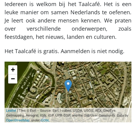
Iedereen is welkom bij het Taalcafé. Het is een
leuke manier om samen Nederlands te oefenen.
Je leert ook andere mensen kennen. We praten
over verschillende onderwerpen, zoals
feestdagen, het nieuws, landen en culturen.
Het Taalcafé is gratis. Aanmelden is niet nodig.
+
−
Leaflet
| Tiles © Esri -- Source: Esri, i-cubed, USDA, USGS, AEX, GeoEye,
Getmapping, Aerogrid, IGN, IGP, UPR-EGP, and the GIS User Community. Data by
OpenStreetMap
, under
ODbL
.