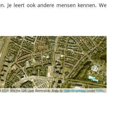
en. Je leert ook andere mensen kennen. We
UPR-EGP, and the GIS User Community. Data by
OpenStreetMap
, under
ODbL
.