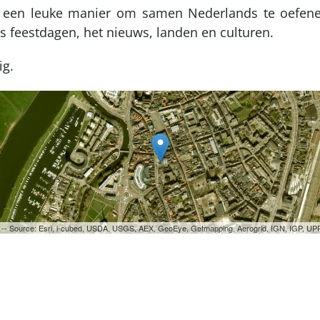
 is een leuke manier om samen Nederlands te oefen
s feestdagen, het nieuws, landen en culturen.
ig.
ri -- Source: Esri, i-cubed, USDA, USGS, AEX, GeoEye, Getmapping, Aerogrid, IGN, IGP, 