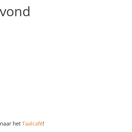
avond
 naar het
Taalcafé
!