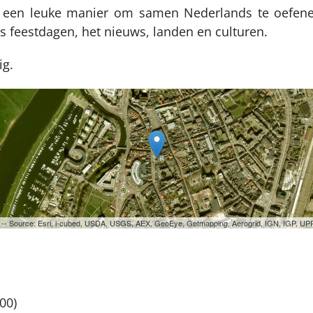
 is een leuke manier om samen Nederlands te oefen
s feestdagen, het nieuws, landen en culturen.
ig.
ri -- Source: Esri, i-cubed, USDA, USGS, AEX, GeoEye, Getmapping, Aerogrid, IGN, IGP, 
00)