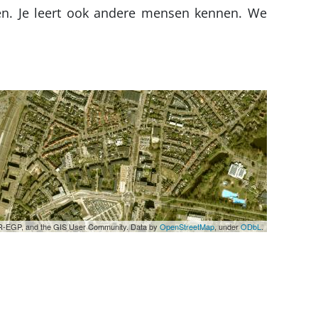
en. Je leert ook andere mensen kennen. We
UPR-EGP, and the GIS User Community. Data by
OpenStreetMap
, under
ODbL
.