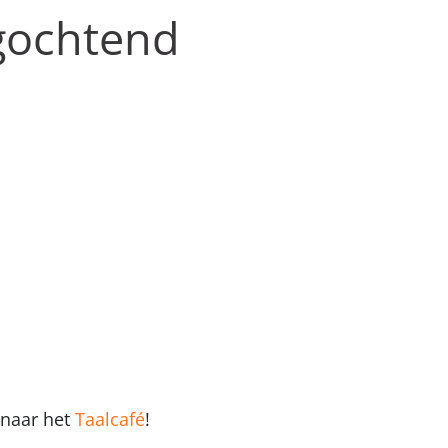
gochtend
 naar het
Taalcafé
!