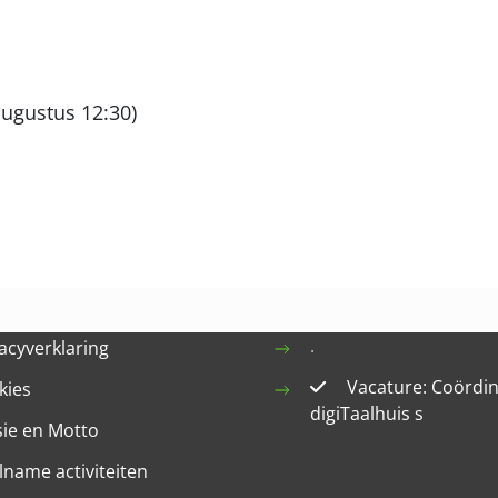
ugustus 12:30)
.
acyverklaring
Vacature: Coördi
kies
digiTaalhuis s
sie en Motto
lname activiteiten