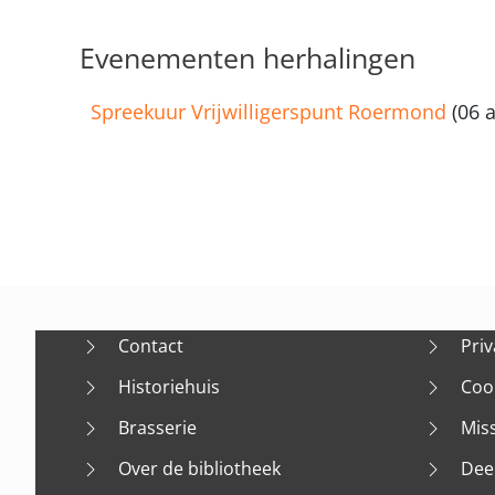
Evenementen herhalingen
Spreekuur Vrijwilligerspunt Roermond
(06 a
Contact
Priv
Historiehuis
Coo
Brasserie
Mis
Over de bibliotheek
Dee