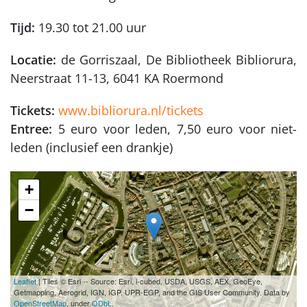
Tijd:
19.30 tot 21.00 uur
Locatie:
de Gorriszaal, De Bibliotheek Bibliorura,
Neerstraat 11-13, 6041 KA Roermond
Tickets:
www.bibliorura.nl/tickets
Entree:
5 euro voor leden, 7,50 euro voor niet-
leden (inclusief een drankje)
+
−
Leaflet
| Tiles © Esri -- Source: Esri, i-cubed, USDA, USGS, AEX, GeoEye,
Getmapping, Aerogrid, IGN, IGP, UPR-EGP, and the GIS User Community. Data by
OpenStreetMap
, under
ODbL
.