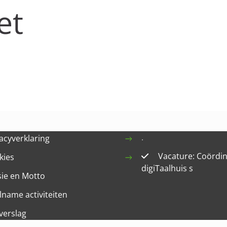
et
.
acyverklaring
Vacature: Coördi
kies
digiTaalhuis s
sie en Motto
lname activiteiten
verslag