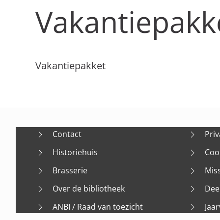
Vakantiepakk
Vakantiepakket
Contact
Priv
Historiehuis
Coo
Brasserie
Mis
Over de bibliotheek
Dee
ANBI / Raad van toezicht
Jaar