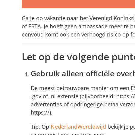
Ga je op vakantie naar het Verenigd Koninkr
of ESTA. Je hoeft geen ambassade meer te be
eenvoud komt ook een verhoogd risico op fo
Let op de volgende pun
Gebruik alleen officiële ove
De meest betrouwbare manier om een ESTA
.gov of .nl extensie (bijvoorbeeld: http
advertenties of opdringerige betaalverzoe
https://).
Tip
: Op
NederlandWereldwijd
bekijk je p
visum per land aan te vragen.